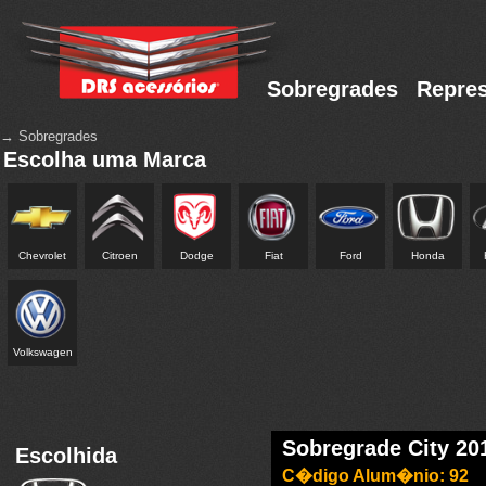
Sobregrades
Repres
→ Sobregrades
Escolha uma Marca
Chevrolet
Citroen
Dodge
Fiat
Ford
Honda
Volkswagen
Sobregrade City 201
Escolhida
C�digo Alum�nio: 92