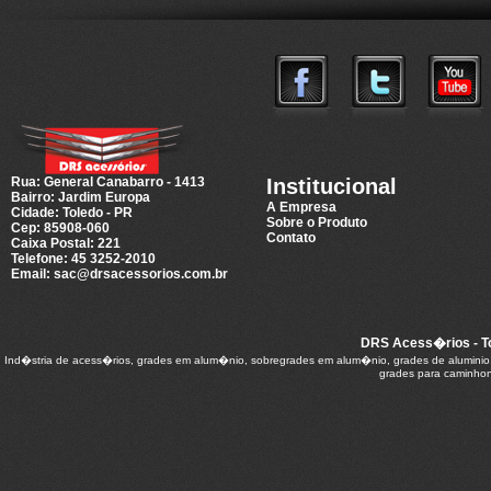
Rua: General Canabarro - 1413
Institucional
Bairro: Jardim Europa
A Empresa
Cidade: Toledo - PR
Sobre o Produto
Cep: 85908-060
Contato
Caixa Postal: 221
Telefone: 45 3252-2010
Email: sac@drsacessorios.com.br
DRS Acess�rios - To
Ind�stria de acess�rios, grades em alum�nio, sobregrades em alum�nio, grades de aluminio, s
grades para caminhon