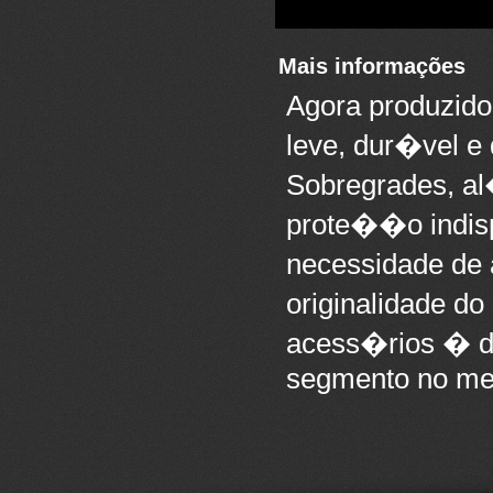
Mais informações
Agora produzido
leve, dur�vel e
Sobregrades, al
prote��o indis
necessidade de 
originalidade d
acess�rios � d
segmento no mer